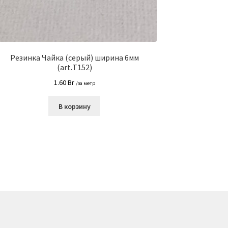
Резинка Чайка (серый) ширина 6мм
(art.Т152)
1.60
Br
/за метр
В корзину