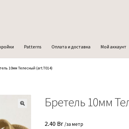
кройки
Patterns
Оплата и доставка
Мой аккаунт
ель 10мм Телесный (art.Т014)
Бретель 10мм Тел
2.40
Br
/за метр