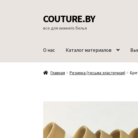
COUTURE.BY
Перейти
Перейти
к
к
все для нижнего белья
навигации
содержимому
О нас
Каталог материалов
Вы
Главная
Резинка (тесьма эластичная)
Брет