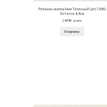
Резинка-жилка 6мм Телесный (art.Т096)
Остаток 4,4см
1.60
Br
/за метр
В корзину