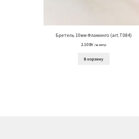
Бретель 10мм Фламинго (art.Т084)
2.10
Br
/за метр
В корзину