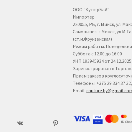
ООО "КутюрБай"
Импортер
220055, РБ, г. Минск, ул. Мак
Самовывоз: г.Минск, ул.М.Тан
(ст.м.Фрунзенская)
Режим работы: Понедельник 
Суббота с 12.00 до 16.00
УНП 193945934 от 24.12.20
Зарегистрирован в Торговом
Прием заказов круглосуточ
Телефоны: +375 29 334 37 32,
Email:
couture.by@gmail.co
ram
ВКонтакте
Pinterest