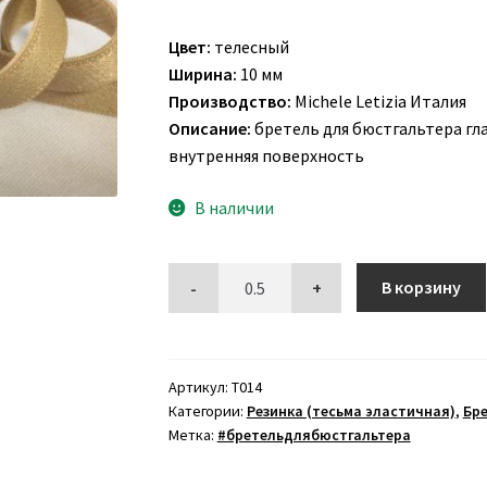
Цвет:
телесный
Ширина:
10 мм
Производство:
Michele Letizia Италия
Описание:
бретель для бюстгальтера гла
внутренняя поверхность
В наличии
В корзину
Артикул:
Т014
Категории:
Резинка (тесьма эластичная)
,
Бре
Метка:
#бретельдлябюстгальтера