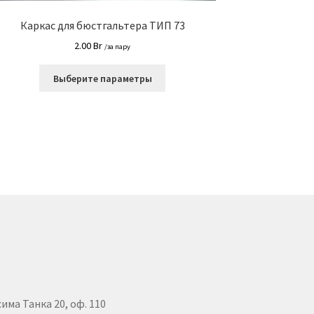
Каркас для бюстгальтера ТИП 73
2.00
Br
/за пару
Этот
Выберите параметры
товар
имеет
несколько
вариаций.
Опции
можно
выбрать
на
странице
товара.
сима Танка 20, оф. 110