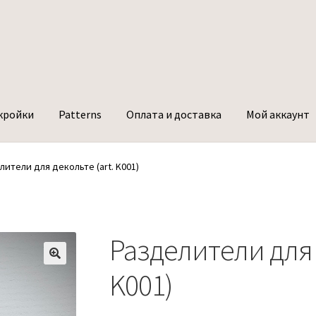
кройки
Patterns
Оплата и доставка
Мой аккаунт
лители для декольте (art. K001)
Разделители для 
K001)