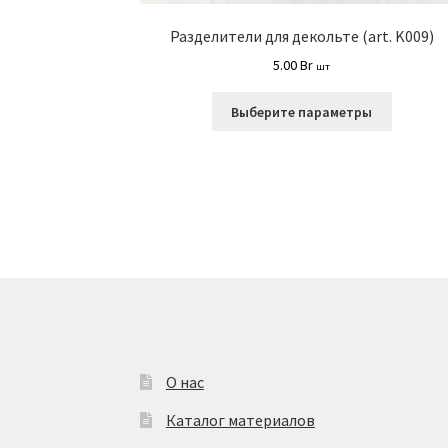
Разделители для декольте (art. K009)
5.00
Br
шт
Этот
Выберите параметры
товар
имеет
несколь
вариаци
Опции
можно
выбрать
на
страниц
товара.
О нас
Каталог материалов