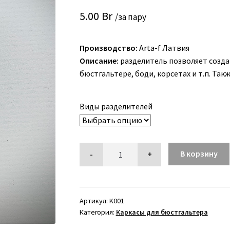
5.00
Br
/за пару
Производство:
Arta-f Латвия
Описание:
разделитель позволяет созда
бюстгальтере, боди, корсетах и т.п. Та
Виды разделителей
В корзину
Артикул:
K001
Категория:
Каркасы для бюстгальтера