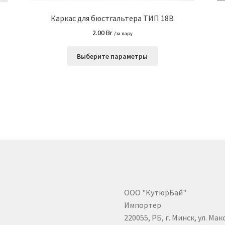
Каркас для бюстгальтера ТИП 18B
2.00
Br
/за пару
Этот
Выберите параметры
товар
имеет
ко
несколько
й.
вариаций.
Опции
можно
выбрать
на
е
странице
товара.
ООО "КутюрБай"
Импортер
220055, РБ, г. Минск, ул. Мак