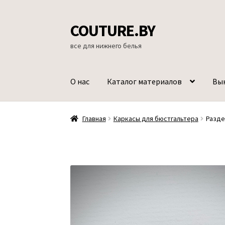
COUTURE.BY
Перейти
Перейти
к
к
все для нижнего белья
навигации
содержимому
О нас
Каталог материалов
Вы
Главная
Каркасы для бюстгальтера
Разде