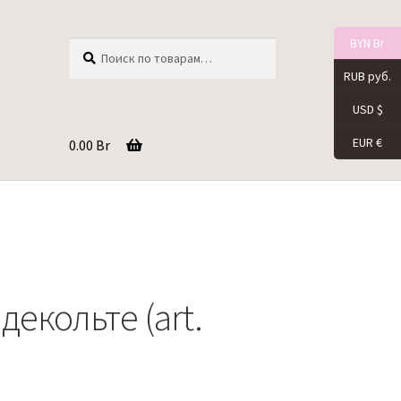
BYN Br
Искать:
Поиск
RUB руб.
USD $
EUR €
0.00
Br
декольте (art.